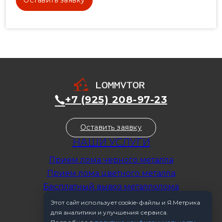
+7 (925) 208-97-23
Оставить заявку
НАШИ УСЛУГИ
Прием лома черного металла
Прием лома цветного металла
Бесплатный вывоз металлолома
Прием делового лома
Этот сайт использует cookie-файлы и Я.Метрика
для аналитики и улучшения сервиса.